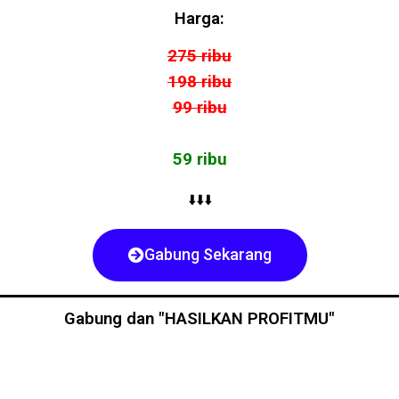
Harga:
275 ribu
198 ribu
99 ribu
59 ribu
⬇️⬇️⬇️
Gabung Sekarang
Gabung dan "HASILKAN PROFITMU"